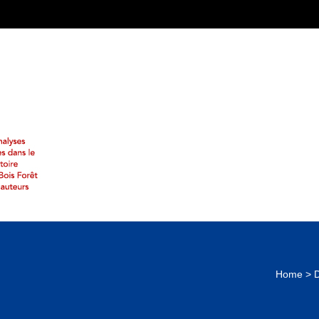
Home
>
D