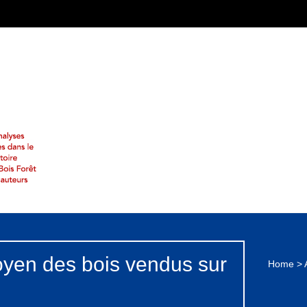
oyen des bois vendus sur
Home
>