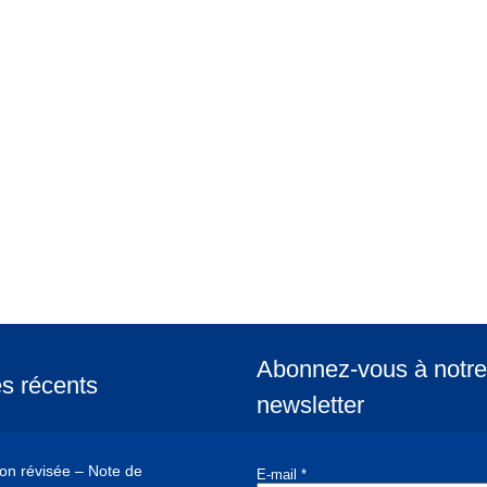
Abonnez-vous à notre
es récents
newsletter
ion révisée – Note de
E-mail
*