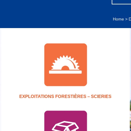
Home
>
D
EXPLOITATIONS FORESTIÈRES – SCIERIES