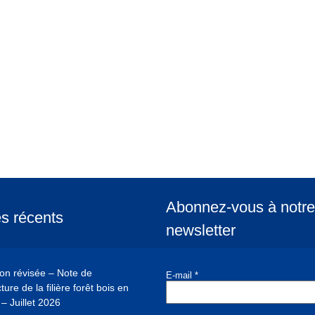
Abonnez-vous à notre
es récents
newsletter
ion révisée – Note de
E-mail
*
ure de la filière forêt bois en
– Juillet 2026