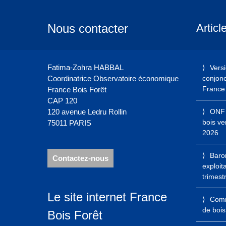
Nous contacter
Articl
Fatima-Zohra HABBAL
Vers
Coordinatrice Observatoire économique
conjonct
France 
France Bois Forêt
CAP 120
120 avenue Ledru Rollin
ONF 
bois ve
75011 PARIS
2026
Baro
Contactez-nous
exploit
trimest
Le site internet France
Comme
de bois
Bois Forêt