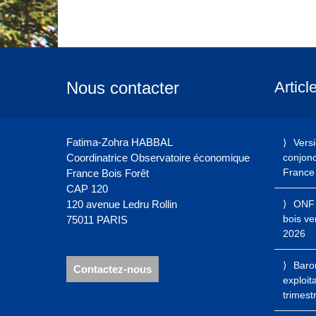
Nous contacter
Articl
Fatima-Zohra HABBAL
Vers
Coordinatrice Observatoire économique
conjonct
France 
France Bois Forêt
CAP 120
120 avenue Ledru Rollin
ONF 
bois ve
75011 PARIS
2026
Baro
Contactez-nous
exploit
trimest