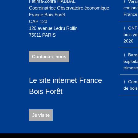
Fatima-Zohra HABBAL
Vers
Coordinatrice Observatoire économique
conjonct
France 
France Bois Forêt
CAP 120
120 avenue Ledru Rollin
ONF 
bois ve
75011 PARIS
2026
Baro
Contactez-nous
exploit
trimest
Le site internet France
Comme
de bois
Bois Forêt
Je visite