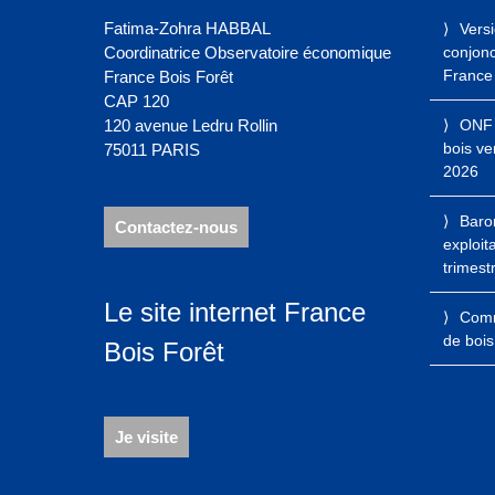
Fatima-Zohra HABBAL
Vers
Coordinatrice Observatoire économique
conjonct
France 
France Bois Forêt
CAP 120
120 avenue Ledru Rollin
ONF 
bois ve
75011 PARIS
2026
Baro
Contactez-nous
exploit
trimest
Le site internet France
Comme
de bois
Bois Forêt
Je visite