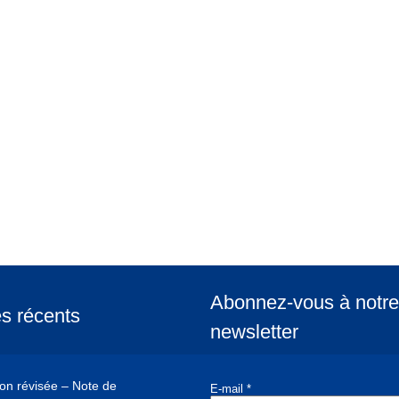
Abonnez-vous à notre
es récents
newsletter
ion révisée – Note de
E-mail
*