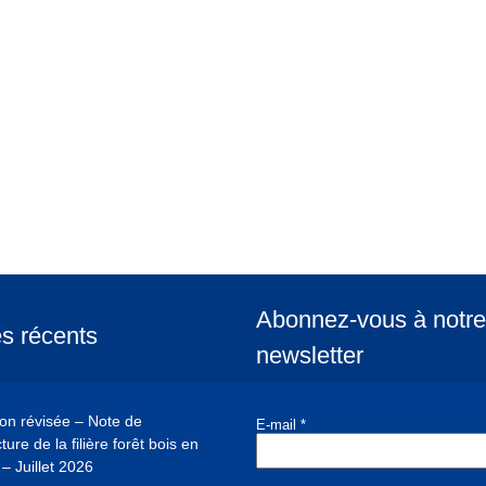
Abonnez-vous à notre
es récents
newsletter
ion révisée – Note de
E-mail
*
ure de la filière forêt bois en
– Juillet 2026