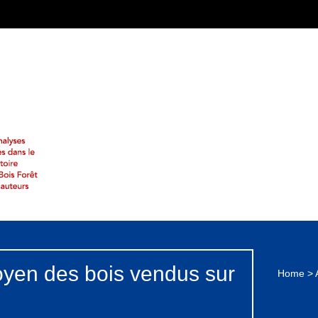
oyen des bois vendus sur
Home
>