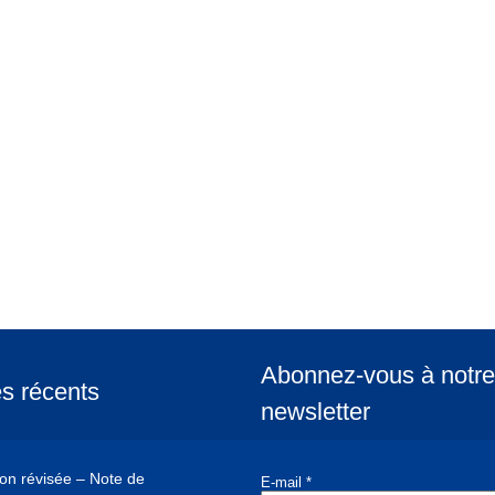
Abonnez-vous à notre
es récents
newsletter
ion révisée – Note de
E-mail
*