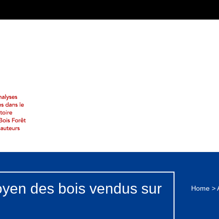
oyen des bois vendus sur
Home
>