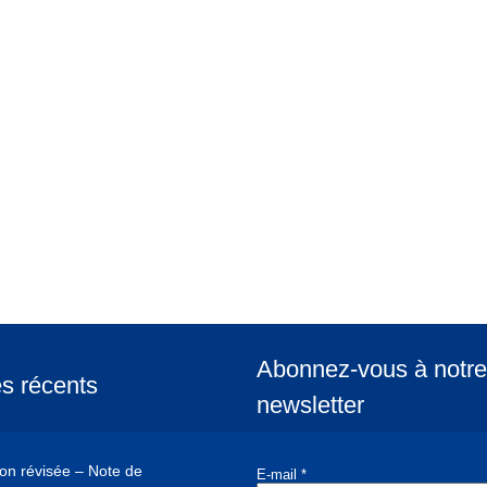
Abonnez-vous à notre
es récents
newsletter
ion révisée – Note de
E-mail
*