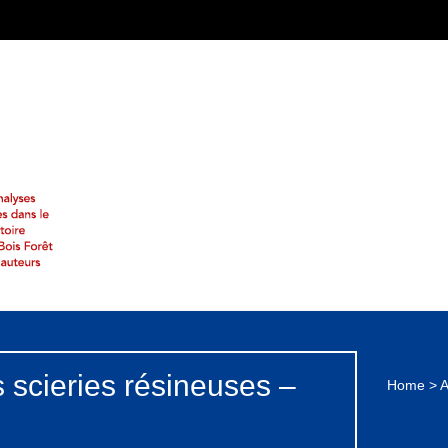
s scieries résineuses –
Home
>
A