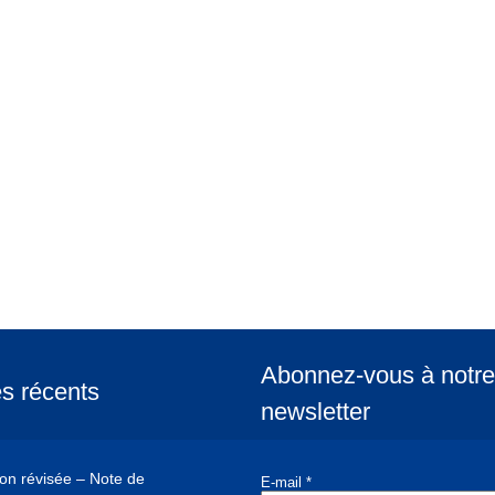
Abonnez-vous à notre
es récents
newsletter
ion révisée – Note de
E-mail
*