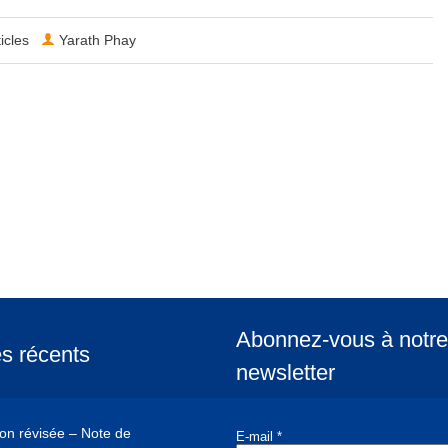
ticles
Yarath Phay
Abonnez-vous à notre
es récents
newsletter
ion révisée – Note de
E-mail
*