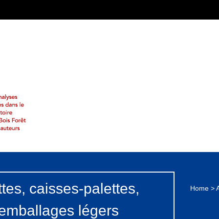
ttes, caisses-palettes,
Home
>
A
 emballages légers