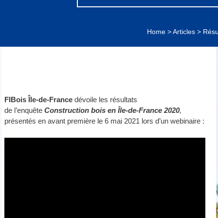
Home
>
Articles
>
Résu
FIBois Île-de-France
dévoile les résultats
de l’enquête
Construction bois en Île-de-France 2020
,
présentés en avant première le 6 mai 2021 lors d’un webinaire :