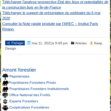
Télécharger l’analyse prospective
Etat des lieux et potentialités de
la construction bois en Île-de-France
Télécharger le support de présentation du webinaire du 6 mai
2020
Consulter la Note rapide produite par l’AREC – Institut Paris
Région
Partager
mai 11, 2021à 9:49 pm
Articles
Keep
Design
Amont forestier
Pépiniéristes
Propriétaires Forestiers Privés
Propriétaires Forestiers Institutionnels
Office National des Forêts
Experts Forestiers
Coopératives Forestières