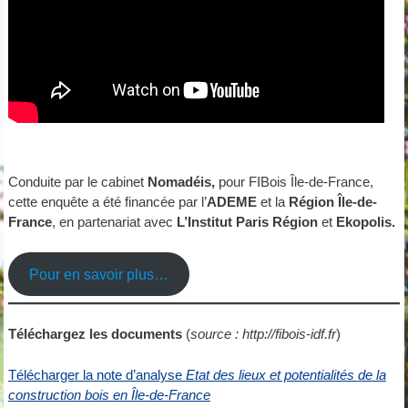
Conduite par le cabinet
Nomadéis,
pour FIBois Île-de-France,
cette enquête a été financée par l’
ADEME
et la
Région Île-de-
France
, en partenariat avec
L’Institut Paris Région
et
Ekopolis.
Pour en savoir plus…
Téléchargez les documents
(
source : http://fibois-idf.fr
)
Télécharger la note d’analyse
Etat des lieux et potentialités de la
construction bois en Île-de-France