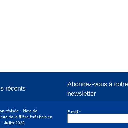
Abonnez-vous à notre
es récents
newsletter
ion révisée – Note de
E-mail
*
ure de la filière forêt bois en
– Juillet 2026