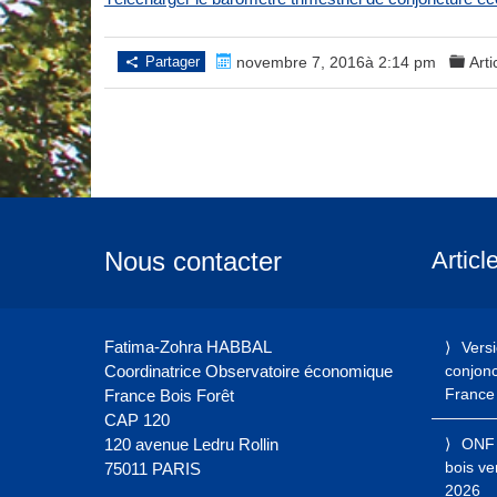
Partager
novembre 7, 2016à 2:14 pm
Arti
Nous contacter
Articl
Fatima-Zohra HABBAL
Vers
Coordinatrice Observatoire économique
conjonct
France 
France Bois Forêt
CAP 120
120 avenue Ledru Rollin
ONF 
bois ve
75011 PARIS
2026