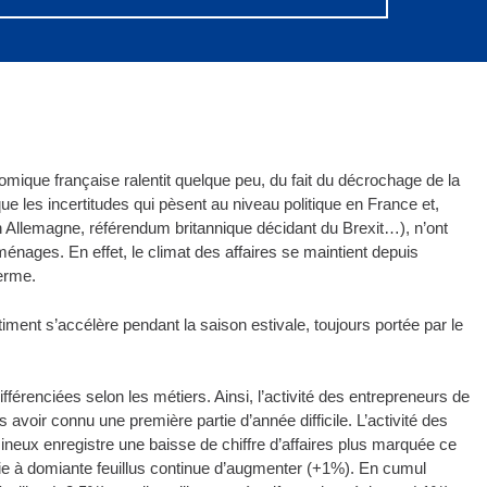
onomique française ralentit quelque peu, du fait du décrochage de la
 que les incertitudes qui pèsent au niveau politique en France et,
Allemagne, référendum britannique décidant du Brexit…), n’ont
ménages. En effet, le climat des affaires se maintient depuis
erme.
̂timent s’accélère pendant la saison estivale, toujours portée par le
 différenciées selon les métiers. Ainsi, l’activité des entrepreneurs de
s avoir connu une première partie d’année difficile. L’activité des
́sineux enregistre une baisse de chiffre d’affaires plus marquée ce
erie à domiante feuillus continue d’augmenter (+1%). En cumul