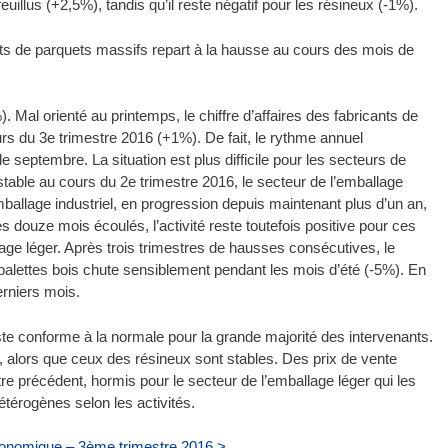
illus (+2,5%), tandis qu’il reste négatif pour les résineux (-1%).
ants de parquets massifs repart à la hausse au cours des mois de
Mal orienté au printemps, le chiffre d’affaires des fabricants de
rs du 3e trimestre 2016 (+1%). De fait, le rythme annuel
is de septembre. La situation est plus difficile pour les secteurs de
 stable au cours du 2e trimestre 2016, le secteur de l’emballage
 l’emballage industriel, en progression depuis maintenant plus d’un an,
s douze mois écoulés, l’activité reste toutefois positive pour ces
age léger. Après trois trimestres de hausses consécutives, le
 palettes bois chute sensiblement pendant les mois d’été (-5%). En
erniers mois.
e conforme à la normale pour la grande majorité des intervenants.
if, alors que ceux des résineux sont stables. Des prix de vente
e précédent, hormis pour le secteur de l’emballage léger qui les
́rogènes selon les activités.
économique – 3ème trimestre 2016 >