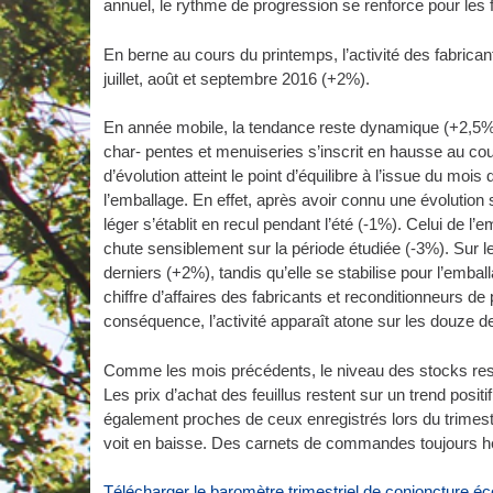
annuel, le rythme de progression se renforce pour les feu
En berne au cours du printemps, l’activité des fabric
juillet, août et septembre 2016 (+2%).
En année mobile, la tendance reste dynamique (+2,5%). 
char- pentes et menuiseries s’inscrit en hausse au cou
d’évolution atteint le point d’équilibre à l’issue du mo
l’emballage. En effet, après avoir connu une évolution
léger s’établit en recul pendant l’été (-1%). Celui de
chute sensiblement sur la période étudiée (-3%). Sur le
derniers (+2%), tandis qu’elle se stabilise pour l’emball
chiffre d’affaires des fabricants et reconditionneurs de
conséquence, l’activité apparaît atone sur les douze d
Comme les mois précédents, le niveau des stocks rest
Les prix d’achat des feuillus restent sur un trend posit
également proches de ceux enregistrés lors du trimestr
voit en baisse. Des carnets de commandes toujours héte
Télécharger le baromètre trimestriel de conjoncture 