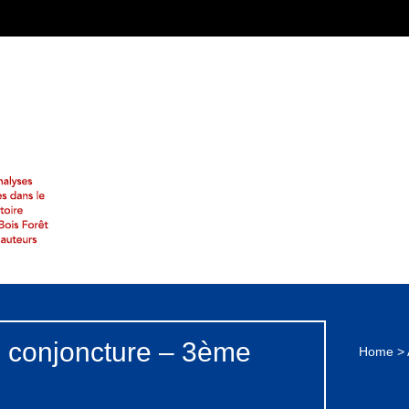
e conjoncture – 3ème
Home
>