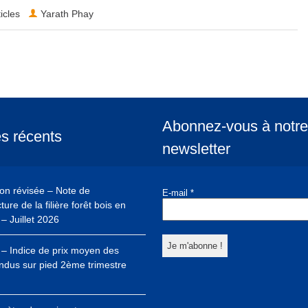
ticles
Yarath Phay
Abonnez-vous à notre
es récents
newsletter
ion révisée – Note de
E-mail
*
ure de la filière forêt bois en
– Juillet 2026
– Indice de prix moyen des
ndus sur pied 2ème trimestre