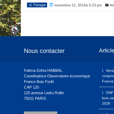
Partager
novembre 12, 2015à 5:23 pm
Ar
Nous contacter
Articl
Fatima-Zohra HABBAL
Vers
Coordinatrice Observatoire économique
conjonct
France 
France Bois Forêt
CAP 120
120 avenue Ledru Rollin
ONF 
bois ve
75011 PARIS
2026