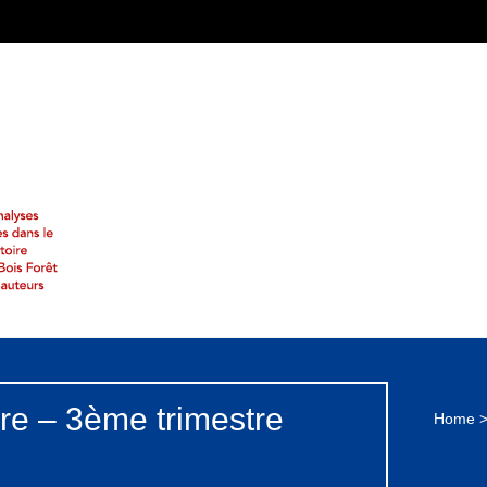
re – 3ème trimestre
Home