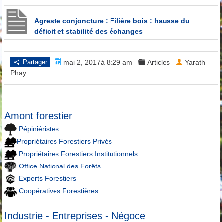
Agreste conjoncture : Filière bois : hausse du
déficit et stabilité des échanges
Partager
mai 2, 2017à 8:29 am
Articles
Yarath
Phay
Amont forestier
Pépiniéristes
Propriétaires Forestiers Privés
Propriétaires Forestiers Institutionnels
Office National des Forêts
Experts Forestiers
Coopératives Forestières
Industrie - Entreprises - Négoce