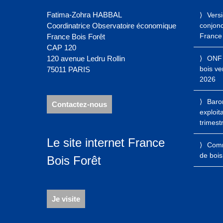
Fatima-Zohra HABBAL
Vers
Coordinatrice Observatoire économique
conjonct
France 
France Bois Forêt
CAP 120
120 avenue Ledru Rollin
ONF 
bois ve
75011 PARIS
2026
Baro
Contactez-nous
exploit
trimest
Le site internet France
Comme
de bois
Bois Forêt
Je visite